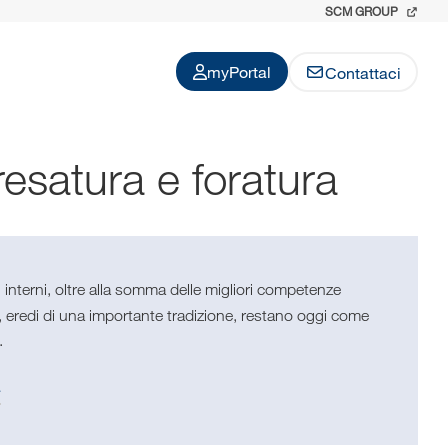
SCM GROUP
myPortal
Contattaci
resatura e foratura
pi interni, oltre alla somma delle migliori competenze
, eredi di una importante tradizione, restano oggi come
.
a