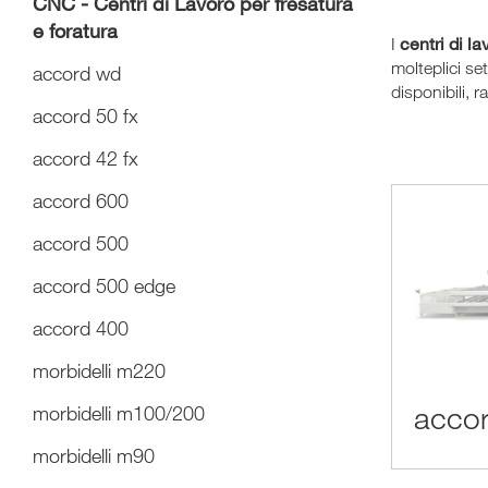
CNC - Centri di Lavoro per fresatura
e foratura
centri di la
I
molteplici set
accord wd
disponibili, r
accord 50 fx
accord 42 fx
accord 600
accord 500
accord 500 edge
accord 400
morbidelli m220
acco
morbidelli m100/200
morbidelli m90