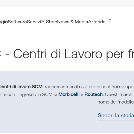
ogie
Software
Servizi
E-Shop
News & Media
Azienda
- Centri di Lavoro per f
centri di lavoro SCM
, rappresentano il risultato di continui svilup
Morbidelli
Routech
site con l'ingresso in SCM di
e
. Questi marchi
nome del modello
Scopri la stori