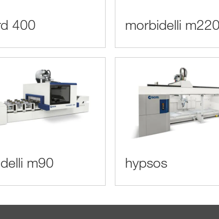
rd 400
morbidelli m22
delli m90
hypsos