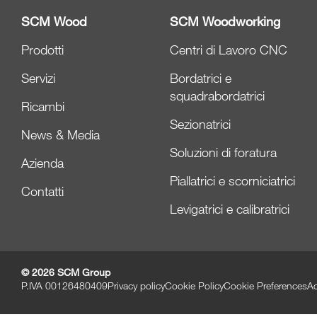
SCM Wood
SCM Woodworking
Prodotti
Centri di Lavoro CNC
Servizi
Bordatrici e
squadrabordatrici
Ricambi
Sezionatrici
News & Media
Soluzioni di foratura
Azienda
Piallatrici e scorniciatrici
Contatti
Levigatrici e calibratrici
© 2026 SCM Group
P.IVA 00126480409
Privacy policy
Cookie Policy
Cookie Preferences
Ac