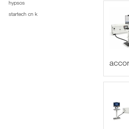
hypsos
startech cn k
acco