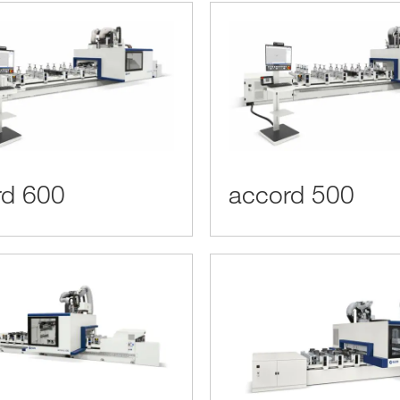
rd 600
accord 500