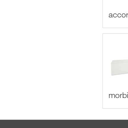
acco
morbi