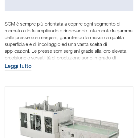
SCM è sempre più orientata a coprire ogni segmento di
mercato e lo fa ampliando e rinnovando totalmente la gamma
delle presse scm sergiani, garantendo la massima qualità
superficiale e di incollaggio ed una vasta scelta di
applicazioni. Le presse scm sergiani grazie alla loro elevata
precisione e versatilità di produzione sono in grado di
soddisfare le esigenze dei produttori di pannelli nobilitati,
Leggi tutto
piani o sagomati, porte, antine da cucina, parquet, pannelli
listellari e multi strato.