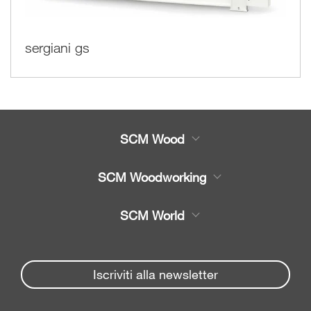
sergiani gs
SCM Wood
Prodotti
SCM Woodworking
Servizi
Centri di Lavoro CNC
SCM World
Ricambi
Bordatrici e
Partners Area
squadrabordatrici
News & Media
Spare parts service
Iscriviti alla newsletter
Sezionatrici
Azienda
SCM Group
Soluzioni di foratura
Contatti