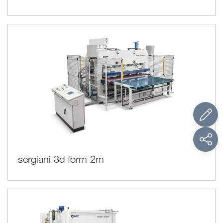
sergiani 3d form 2m