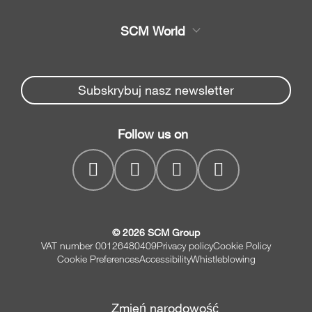
Serwis
Centrum obróbcze
SCM World
Części zamienne
Okleiniarka, Okleiniarko
Partners Area
Nowosci i wydarzenia
formatyzerka
Spare parts service
Subskrybuj nasz newsletter
Piła panelowa
Firma
SCM Group
Prośba o kontakt
Wiertarka
Follow us on
myPortal
Strugarka czterostronna
Szlifierka szerokotaśmowa
© 2026 SCM Group
VAT number 00126480409
Privacy policy
Cookie Policy
Cookie Preferences
Accessibility
Whistleblowing
Zmień narodowość