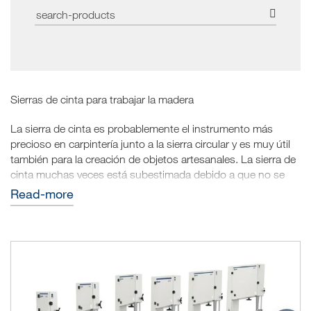
Sierras de cinta para trabajar la madera
La sierra de cinta es probablemente el instrumento más
precioso en carpintería junto a la sierra circular y es muy útil
también para la creación de objetos artesanales. La sierra de
cinta muchas veces está subestimada debido a que no se
entiende completamente su verdadero potencial.
read-more
Qué es una sierra de cinta
Mirando desde cerca la sierra de cinta, se nota que está
compuesta por una rueda superior y una inferior. El diámetro
de las ruedas determina la dimensión de la sección de la
sierra.