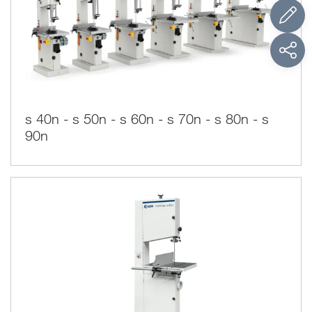
Una hoja de sierra continua se mueve de la rueda superior a
la rueda inferior y se regresa. La dirección de los dientes
apunta siempre hacia la mesa haciendo que la sierra de cinta
sea muy segura de usar. A diferencia de la perforación, la
sierra de cinta no crea vibraciones durante el funcionamiento
manteniendo el material adherente a la mesa.
s 40n - s 50n - s 60n - s 70n - s 80n - s
Las hojas varían en anchura dando mucha flexibilidad:
más estrecha está la hoja, más nítida es la precisión del
90n
corte, mientras una hoja larga puede ser utilizada para el
corte transversal.
Las características de una sierra cinta
La sierra tiene 2 guías-hoja, una arriba de la mesa y una
abajo, para mantener firme la hoja. Una
característica peculiar della sierra cinta es la posibilidad de
variar la profundidad de corte, cambiando la regulación de la
guía superior. Cambiando diferentes anchuras de hoja,