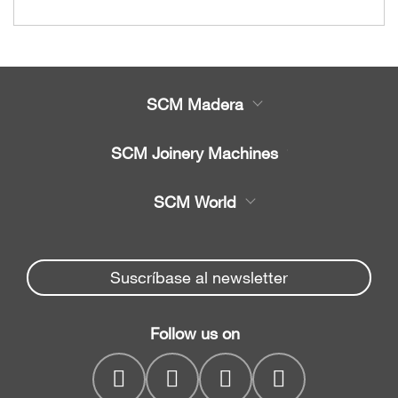
SCM Madera
Productos
SCM Joinery Machines
Servicio
Sierras de cinta
SCM World
Recambios
Sierras circulares
Partners Area
Noticias y Eventos
Canteadoras
Spare parts service
Suscríbase al newsletter
Empresa
Regruesadoras
SCM Group
Contactos
Cepilladoras
Follow us on
myPortal
regruesadoras
CNC drilling centres