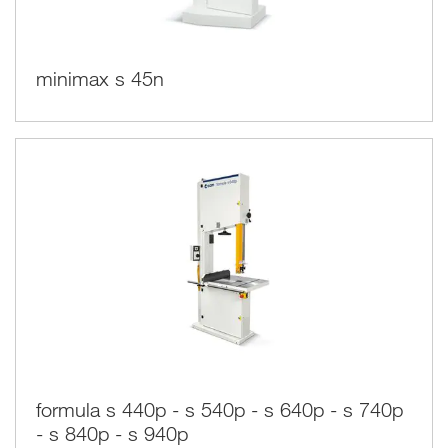
es posible realizar diferentes trabajos con su sierra cinta.
Utilizo de la sierra cinta
minimax s 45n
Utilizando una hoja estrecha es posible cortar un círculo bien
hecho o cualquiera forma circular.
Además de este tipo de trabajo es también muy segura para
cortes pequeños, gracias a la ausencia de la marcha atrás.
Usando una hoja estrecha con los dientes gruesos es
posible cortar piezas de material muy espesos como los
grandes arcos usados para las repisas usadas en las
campanas de las chimeneas.
La sierra cinta es un instrumento versátil, con el que es
posible realizar los trabajos más diferentes, un instrumento
indispensable para todos los talleres de carpintería.
formula s 440p - s 540p - s 640p - s 740p
- s 840p - s 940p