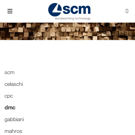
scm
celaschi
cpc
dmc
gabbiani
mahros