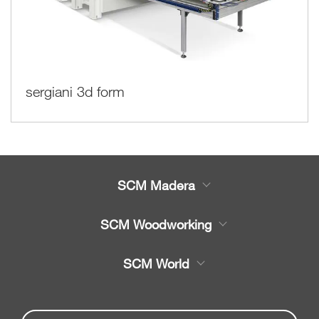
sergiani 3d form
SCM Madera
Productos
SCM Woodworking
Servicio
CNC - Centros de Trabajo
SCM World
Recambios
Chapeadora y Escuadra
Partners Area
Noticias y Eventos
chapeadoras