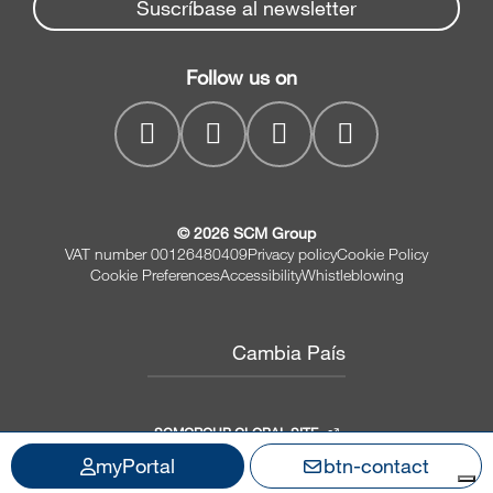
Spare parts service
Suscríbase al newsletter
Seccionadoras
Empresa
SCM Group
Soluciones de taladrado
Contactos
Follow us on
myPortal
Cepilladoras y Moldureras
Lijadoras y Calibradoras
© 2026 SCM Group
VAT number 00126480409
Privacy policy
Cookie Policy
Cookie Preferences
Accessibility
Whistleblowing
Cambia País
SCMGROUP GLOBAL SITE
myPortal
btn-contact
Aviso en el momento de la recogida