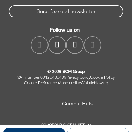
Noticias y Eventos
Canteadoras
Spare parts service
Suscríbase al newsletter
Empresa
Regruesadoras
SCM Group
Contactos
Cepilladoras
Follow us on
myPortal
regruesadoras
CNC drilling centres
© 2026 SCM Group
VAT number 00126480409
Privacy policy
Cookie Policy
Cookie Preferences
Accessibility
Whistleblowing
Cambia País
SCMGROUP GLOBAL SITE