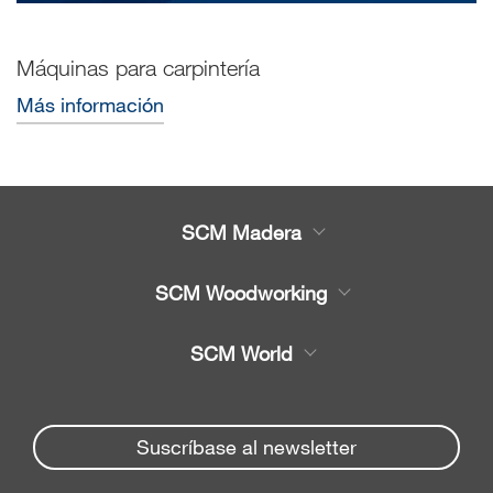
Máquinas para carpintería
Más información
SCM Madera
Productos
SCM Woodworking
Servicio
CNC - Centros de Trabajo
SCM World
Recambios
Chapeadora y Escuadra
Partners Area
Noticias y Eventos
chapeadoras
Spare parts service
Suscríbase al newsletter
Seccionadoras
Empresa
SCM Group