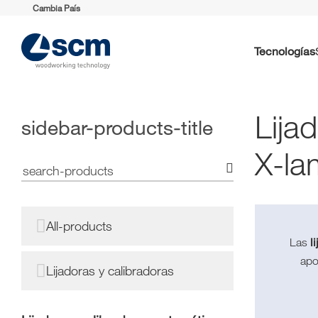
Cambia País
Tecnologías
Lija
sidebar-products-title
X-la
All-products
l
Las
apo
Lijadoras y calibradoras