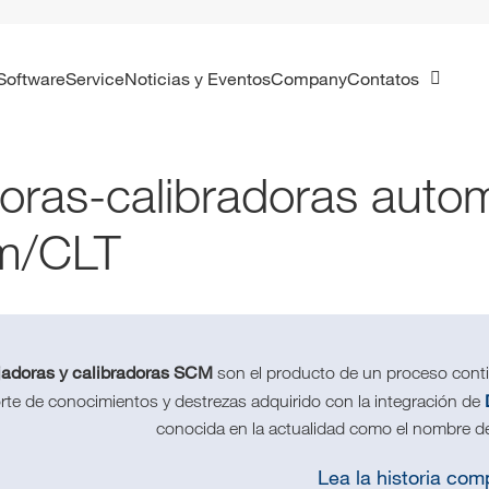
Software
Service
Noticias y Eventos
Company
Contatos
doras-calibradoras autom
m/CLT
ijadoras y calibradoras SCM
son el producto de un proceso cont
rte de conocimientos y destrezas adquirido con la integración de
conocida en la actualidad como el nombre d
Lea la historia com