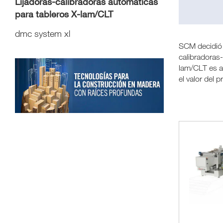
Lijadoras-calibradoras automáticas
para tableros X-lam/CLT
dmc system xl
SCM decidió 
calibradoras-
lam/CLT es a
el valor del p