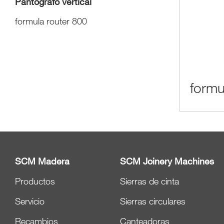
Pantógrafo vertical
formula router 800
formu
SCM Madera
SCM Joinery Machines
Productos
Sierras de cinta
Servicio
Sierras circulares
Recambios
Canteadoras