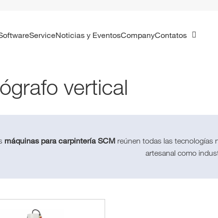
Software
Service
Noticias y Eventos
Company
Contatos
ógrafo vertical
máquinas para carpintería SCM
s
reúnen todas las tecnologías ne
artesanal como indust