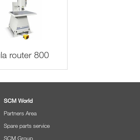
la router 800
SCM World
Partners Area
Spare parts service
SCM Group