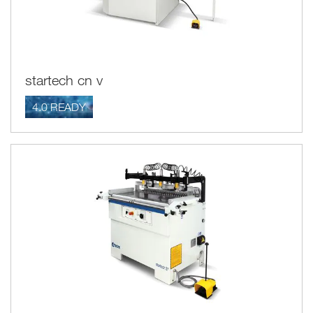
startech cn v
4.0 READY