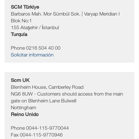
SCM Türkiye
Barbaros Mah. Mor Sümbül Sok. | Varyap Meridian I
Blok No:1
155
Ataşehir / İstanbul
Turquía
Phone 0216 504 40 00
Solicitar información
Scm UK
Blenheim House, Camberley Road
NG6 8UW - Customers should access from the main
gate on Blenheim Lane
Bulwell
Nottingham
Reino Unido
Phone 0044-115-9770044
Fax 0044-115-9770946