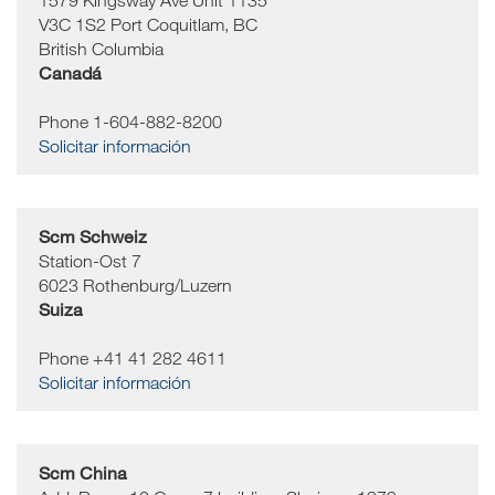
1579 Kingsway Ave Unit 1135
V3C 1S2
Port Coquitlam, BC
British Columbia
Canadá
Phone 1-604-882-8200
Solicitar información
Scm Schweiz
Station-Ost 7
6023
Rothenburg/Luzern
Suiza
Phone +41 41 282 4611
Solicitar información
Scm China