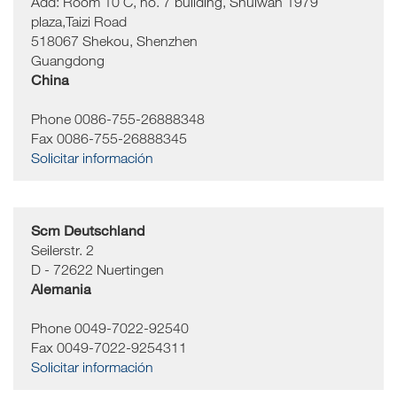
Add: Room 10 C, no. 7 building, Shuiwan 1979
plaza,Taizi Road
518067
Shekou, Shenzhen
Guangdong
China
Phone 0086-755-26888348
Fax 0086-755-26888345
Solicitar información
Scm Deutschland
Seilerstr. 2
D - 72622
Nuertingen
Alemania
Phone 0049-7022-92540
Fax 0049-7022-9254311
Solicitar información