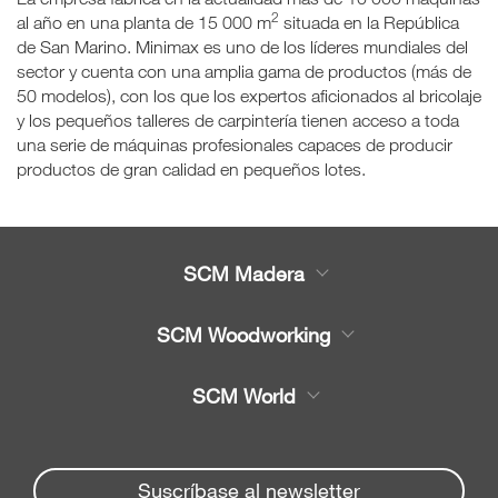
2
al año en una planta de 15 000 m
situada en la República
de San Marino. Minimax es uno de los líderes mundiales del
sector y cuenta con una amplia gama de productos (más de
50 modelos), con los que los expertos aficionados al bricolaje
y los pequeños talleres de carpintería tienen acceso a toda
una serie de máquinas profesionales capaces de producir
productos de gran calidad en pequeños lotes.
SCM Madera
Productos
SCM Woodworking
Servicio
CNC - Centros de Trabajo
SCM World
Recambios
Chapeadora y Escuadra
Partners Area
Noticias y Eventos
chapeadoras
Spare parts service
Suscríbase al newsletter
Seccionadoras
Empresa