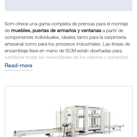
Scm ofrece una gama completa de prensas para el montaje
muebles, puertas de armarios y ventanas
de
a partir de
componentes individuales, ideales tanto para la carpintería
artesanal como para los procesos industriales. Las líneas de
ensamblaje llave en mano de SCM están diseñadas para
satisfacer todas las necesidades de los clientes y garantizar
la fiabilidad y la facilidad de uso al tiempo que maximizan la
read-more
productividad. Dependiendo de las necesidades de
producción, es posible elegir el modelo más adecuado.