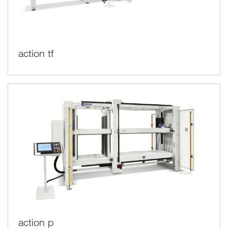
action tf
action p