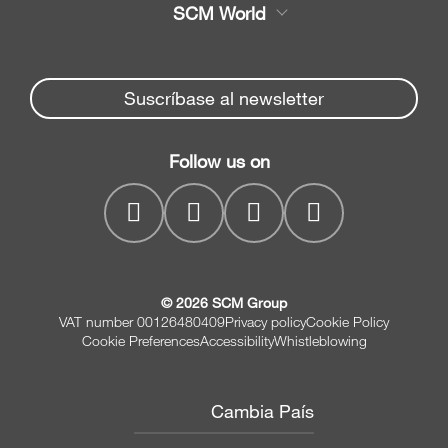
SCM World
Recambios
Sierras circulares
Partners Area
Noticias y Eventos
Canteadoras
Spare parts service
Suscríbase al newsletter
Empresa
Regruesadoras
SCM Group
Contactos
Cepilladoras
Follow us on
myPortal
regruesadoras
CNC drilling centres
© 2026 SCM Group
VAT number 00126480409
Privacy policy
Cookie Policy
Cookie Preferences
Accessibility
Whistleblowing
Cambia País