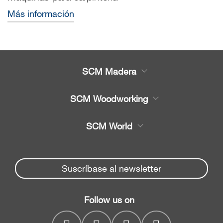
Más información
SCM Madera
Productos
SCM Woodworking
Servicio
CNC - Centros de Trabajo
SCM World
Recambios
Chapeadora y Escuadra
Partners Area
Noticias y Eventos
chapeadoras
Spare parts service
Suscríbase al newsletter
Seccionadoras
Empresa
SCM Group
Soluciones de taladrado
Contactos
Follow us on
myPortal
Cepilladoras y Moldureras