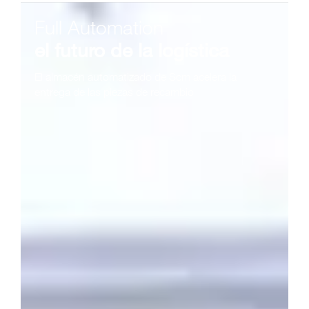
Full Automation
el futuro de la logística
El almacén automatizado de Scm acelera la
entrega de las piezas de recambio