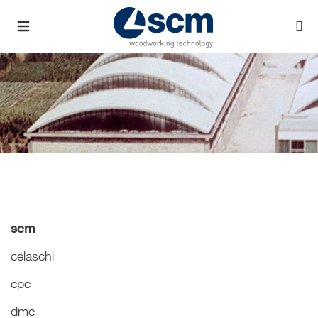
scm
celaschi
cpc
dmc