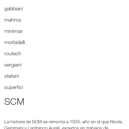
gabbiani
mahros
minimax
morbidelli
routech
sergiani
stefani
superfici
SCM
La historia de SCM se remonta a 1935, año en el que Nicola
Gemmani y Lanfranco Aureli, expertos en trabajos de