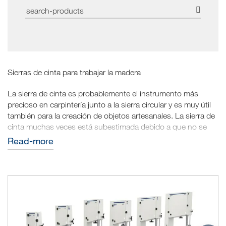
Sierras de cinta para trabajar la madera
La sierra de cinta es probablemente el instrumento más
precioso en carpintería junto a la sierra circular y es muy útil
también para la creación de objetos artesanales. La sierra de
cinta muchas veces está subestimada debido a que no se
entiende completamente su verdadero potencial.
read-more
Qué es una sierra de cinta
Mirando desde cerca la sierra de cinta, se nota que está
compuesta por una rueda superior y una inferior. El diámetro
de las ruedas determina la dimensión de la sección de la
sierra.