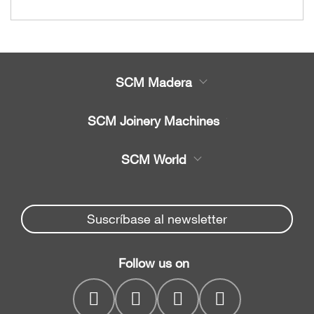
SCM Madera
Productos
SCM Joinery Machines
Servicio
Sierras de cinta
SCM World
Recambios
Sierras circulares
Partners Area
Noticias y Eventos
Canteadoras
Spare parts service
Suscríbase al newsletter
Empresa
Regruesadoras
SCM Group
Contactos
Cepilladoras
Follow us on
myPortal
regruesadoras
CNC drilling centres