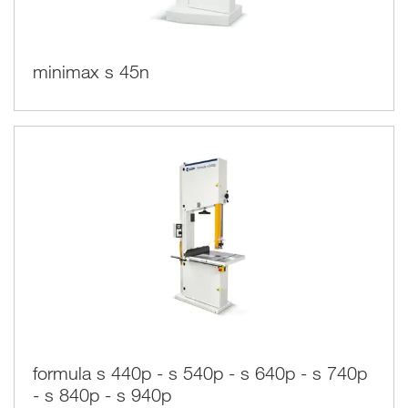
es posible realizar diferentes trabajos con su sierra cinta.
Utilizo de la sierra cinta
minimax s 45n
Utilizando una hoja estrecha es posible cortar un círculo bien
hecho o cualquiera forma circular.
Además de este tipo de trabajo es también muy segura para
cortes pequeños, gracias a la ausencia de la marcha atrás.
Usando una hoja estrecha con los dientes gruesos es
posible cortar piezas de material muy espesos como los
grandes arcos usados para las repisas usadas en las
campanas de las chimeneas.
La sierra cinta es un instrumento versátil, con el que es
posible realizar los trabajos más diferentes, un instrumento
indispensable para todos los talleres de carpintería.
formula s 440p - s 540p - s 640p - s 740p
- s 840p - s 940p