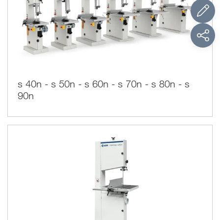
Una hoja de sierra continua se mueve de la rueda superior a
la rueda inferior y se regresa. La dirección de los dientes
apunta siempre hacia la mesa haciendo que la sierra de cinta
sea muy segura de usar. A diferencia de la perforación, la
sierra de cinta no crea vibraciones durante el funcionamiento
manteniendo el material adherente a la mesa.
s 40n - s 50n - s 60n - s 70n - s 80n - s
Las hojas varían en anchura dando mucha flexibilidad:
más estrecha está la hoja, más nítida es la precisión del
90n
corte, mientras una hoja larga puede ser utilizada para el
corte transversal.
Las características de una sierra cinta
La sierra tiene 2 guías-hoja, una arriba de la mesa y una
abajo, para mantener firme la hoja. Una
característica peculiar della sierra cinta es la posibilidad de
variar la profundidad de corte, cambiando la regulación de la
guía superior. Cambiando diferentes anchuras de hoja,