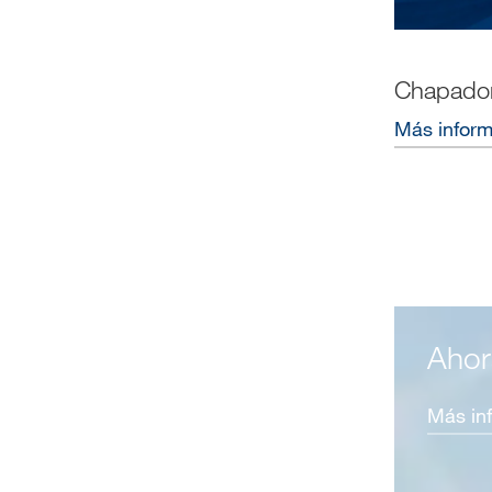
Chapador
Más infor
Ahor
Más i