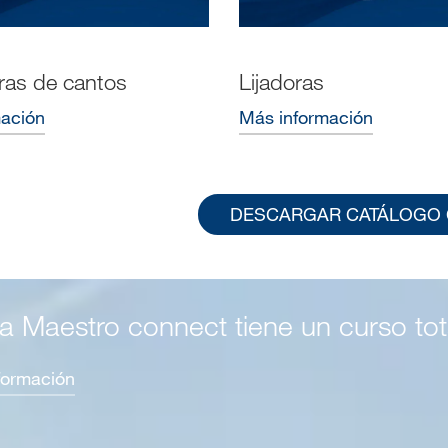
as de cantos
Lijadoras
mación
Más información
DESCARGAR CATÁLOGO
a Maestro connect tiene un curso to
nformación