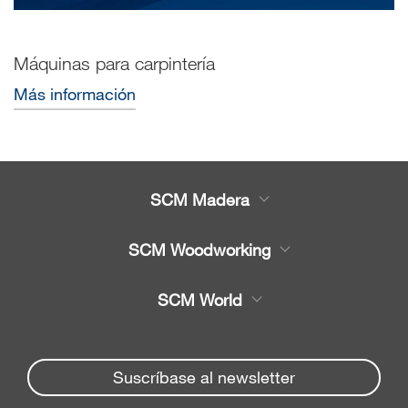
Máquinas para carpintería
Más información
SCM Madera
Productos
SCM Woodworking
Servicio
CNC - Centros de Trabajo
SCM World
Recambios
Chapeadora y Escuadra
Partners Area
Noticias y Eventos
chapeadoras
Spare parts service
Suscríbase al newsletter
Seccionadoras
Empresa