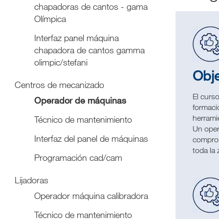
chapadoras de cantos - gama
Olímpica
Interfaz panel máquina
chapadora de cantos gamma
olimpic/stefani
Obje
Centros de mecanizado
El curs
Operador de máquinas
formació
herrami
Técnico de mantenimiento
Un oper
Interfaz del panel de máquinas
comprob
toda la 
Programación cad/cam
Lijadoras
Operador máquina calibradora
Técnico de mantenimiento