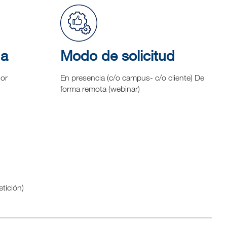
na
Modo de solicitud
hor
En presencia (c/o campus- c/o cliente) De
forma remota (webinar)
etición)