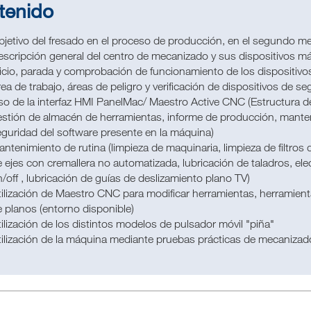
tenido
jetivo del fresado en el proceso de producción, en el segundo mec
scripción general del centro de mecanizado y sus dispositivos má
icio, parada y comprobación de funcionamiento de los dispositivo
ea de trabajo, áreas de peligro y verificación de dispositivos de se
o de la interfaz HMI PanelMac/ Maestro Active CNC (Estructura de 
stión de almacén de herramientas, informe de producción, mante
guridad del software presente en la máquina)
ntenimiento de rutina (limpieza de maquinaria, limpieza de filtros d
 ejes con cremallera no automatizada, lubricación de taladros, el
/off , lubricación de guías de deslizamiento plano TV)
ilización de Maestro CNC para modificar herramientas, herramient
 planos (entorno disponible)
ilización de los distintos modelos de pulsador móvil "piña"
ilización de la máquina mediante pruebas prácticas de mecanizado