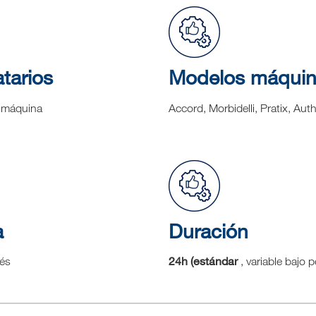
tarios
Modelos máqui
 máquina
Accord, Morbidelli, Pratix, Aut
a
Duración
24h (estándar
lés
, variable bajo p