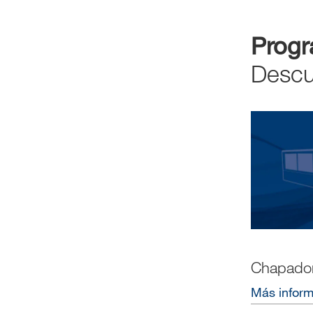
Prog
Descu
Chapador
Más infor