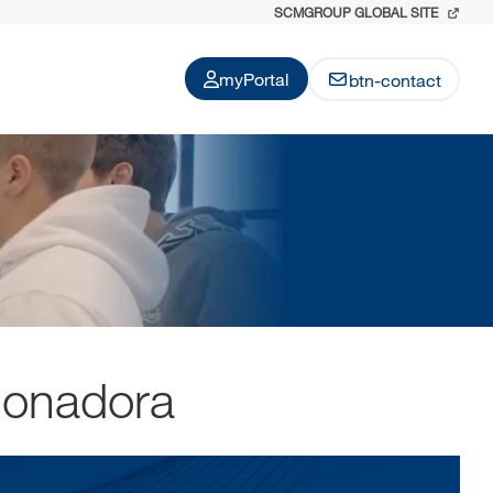
SCMGROUP GLOBAL SITE
myPortal
btn-contact
ionadora