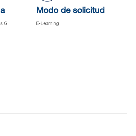
na
Modo de solicitud
as G
E-Learning