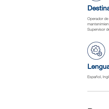
Destina
Operador de 
mantenimient
Supervisor de
Lengu
Español, Ing