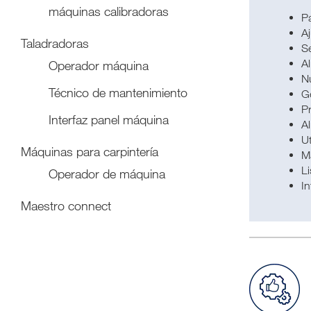
máquinas calibradoras
Pa
A
Taladradoras
S
A
Operador máquina
N
Técnico de mantenimiento
G
P
Interfaz panel máquina
A
Ut
Máquinas para carpintería
M
Li
Operador de máquina
I
Maestro connect