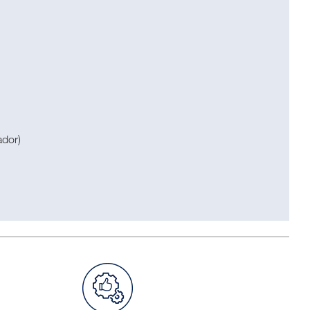
ador)