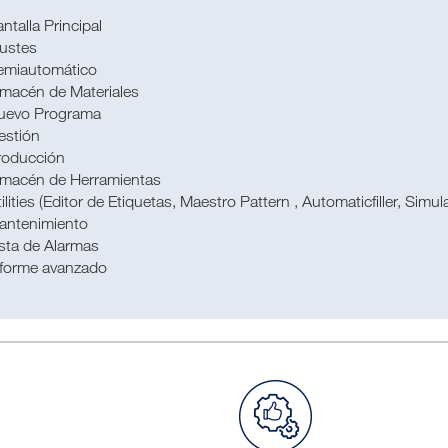
ntalla Principal
justes
emiautomático
lmacén de Materiales
uevo Programa
estión
roducción
lmacén de Herramientas
ilities (Editor de Etiquetas, Maestro Pattern , Automaticfiller, Simul
antenimiento
sta de Alarmas
nforme avanzado