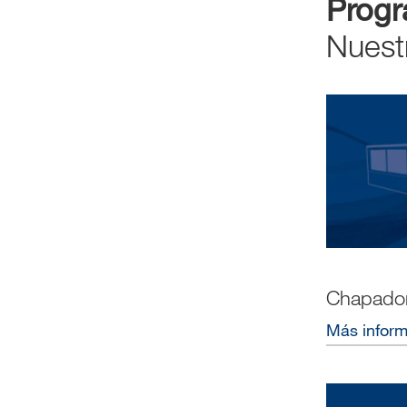
Prog
Nuest
Chapador
Más infor