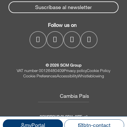
Spare parts service
Suscríbase al newsletter
Seccionadoras
Empresa
SCM Group
Soluciones de taladrado
Contactos
Follow us on
myPortal
Cepilladoras y Moldureras
Lijadoras y Calibradoras
© 2026 SCM Group
VAT number 00126480409
Privacy policy
Cookie Policy
Cookie Preferences
Accessibility
Whistleblowing
Cambia País
SCMGROUP GLOBAL SITE
myPortal
btn-contact