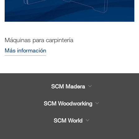
Máquinas para carpintería
Más información
SCM Madera
Productos
SCM Woodworking
Servicio
CNC - Centros de Trabajo
SCM World
Recambios
Chapeadora y Escuadra
Partners Area
Noticias y Eventos
chapeadoras