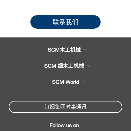
联系我们
SCM木工机械
木工机械产品
SCM 细木工机械
服务
木工
带锯
SCM World
备件
木工推台锯
Partners Area
新闻与媒体
E封边机
Spare parts service
订阅集团时事通讯
SCM集团公司
平压刨机
SCM Group
联系我们
平压刨联合机床
Follow us on
myPortal