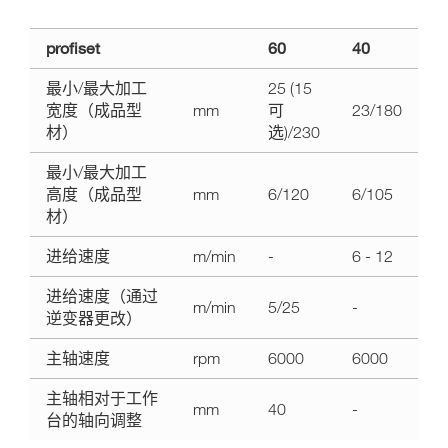
技
profiset
60
40
术
数
最小/最大加工
25 (15
据
宽度（成品型
mm
可
23/180
profiset
材）
选)/230
60
自
最小/最大加工
动
高度（成品型
mm
6/120
6/105
刨
材）
机
进给速度
m/min
-
6 - 12
和
贯
进给速度（通过
穿
m/min
5/25
-
逆变器更改）
进
给
主轴速度
rpm
6000
6000
造
型
主轴相对于工作
mm
40
-
机
台的轴向调整