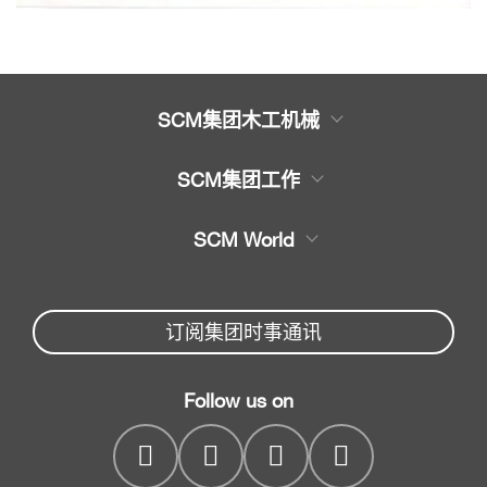
SCM集团木工机械
木工机械产品
SCM集团工作
服务
木工机械大全
SCM World
机械备件
封边机，上胶封边机
Partners Area
新闻与媒体
木工锯
机械配件服务
订阅集团时事通讯
SCM
公司
家具钻孔机床
SCM Group
联系我们
木工造型机床
Follow us on
myPortal
木工砂光机