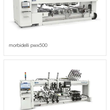
morbidelli pwx500