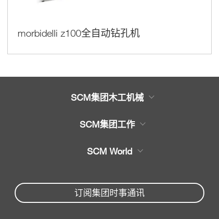
morbidelli z100全自动钻孔机
SCM集团木工机械
木工机械产品
SCM集团工作
服务
木工机械大全
SCM World
机械备件
封边机，上胶封边机
Partners Area
新闻与媒体
木工锯
机械配件服务
订阅集团时事通讯
SCM
公司
家具钻孔机床
SCM Group
联系我们