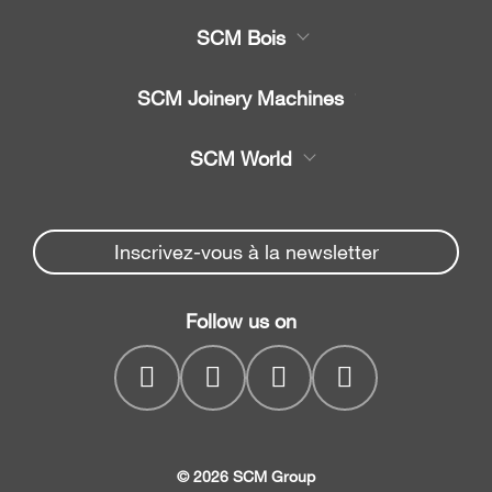
SCM Bois
Produits
SCM Joinery Machines
Service
Scies à ruban
SCM World
Pièces détachées
Scies circulaires
Partners Area
Actualités et médias
Plaqueuses automatiques
Spare parts service
Inscrivez-vous à la newsletter
monolatérales
Société
SCM Group
Coordonnées
Raboteuses
Follow us on
myPortal
Dégauchisseuses-
raboteuses
CNC drilling centres
© 2026 SCM Group