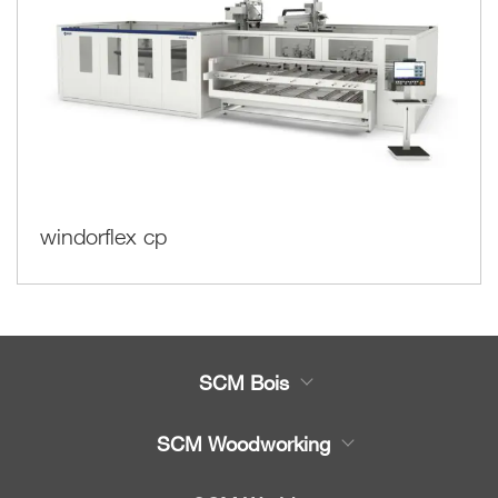
windorflex cp
SCM Bois
Produits
SCM Woodworking
Service
CNC - Centres d'Usinage