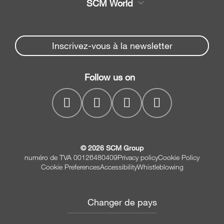
SCM World
Pièces détachées
Plaqueuses et
Partners Area
Façonneuse-plaqueuses
Actualités et médias
Spare parts service
Inscrivez-vous à la newsletter
Scies à panneaux
Société
SCM Group
Solutions de perçage
Coordonnées
Follow us on
myPortal
Corroyeuses et
Moulurières
Ponceuses et Calibreuses
© 2026 SCM Group
numéro de TVA 00126480409
Privacy policy
Cookie Policy
Cookie Preferences
Accessibility
Whistleblowing
Changer de pays