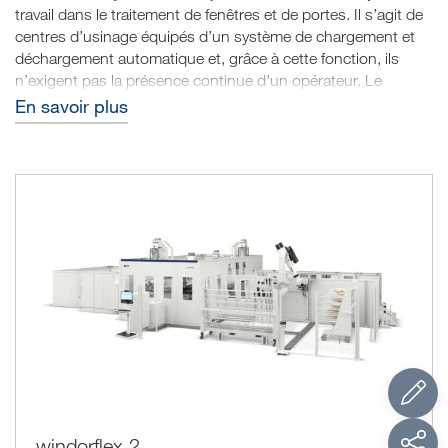
travail dans le traitement de fenêtres et de portes. Il s’agit de
centres d’usinage équipés d’un système de chargement et
déchargement automatique et, grâce à cette fonction, ils
n’exigent pas la présence continue d'un opérateur. Le
secteur de la construction moderne requiert pour les
En savoir plus
bâtiments à efficacité énergétique des fenêtres et des portes
d’épaisseurs surdimensionnées ; pour les fabricants, ceci se
traduit par le besoin d’usiner différents types de profils. Les
groupes d’usinage permettent de réaliser sur la machine
toutes les opérations pour la production de fenêtres
complètes.
windorflex 2