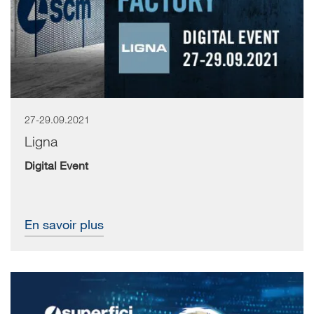
27-29.09.2021
Le compte à rebours est lancé pour LIGNA.Innovation
Network, l'événement numérique organisé...
Ligna
Digital Event
En savoir plus