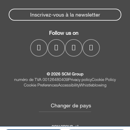
Partners Area
Façonneuse-plaqueuses
Actualités et médias
Spare parts service
Inscrivez-vous à la newsletter
Scies à panneaux
Société
SCM Group
Solutions de perçage
Coordonnées
Follow us on
myPortal
Corroyeuses et
Moulurières
Ponceuses et Calibreuses
© 2026 SCM Group
numéro de TVA 00126480409
Privacy policy
Cookie Policy
Cookie Preferences
Accessibility
Whistleblowing
Changer de pays
SCM GROUP