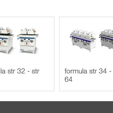
a str 32 - str
formula str 34 - 
64