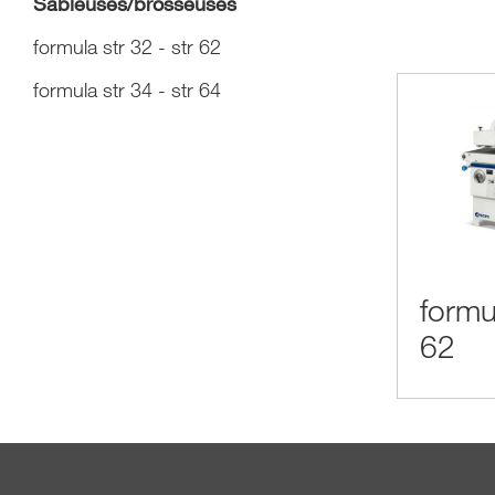
Sableuses/brosseuses
formula str 32 - str 62
formula str 34 - str 64
formul
62