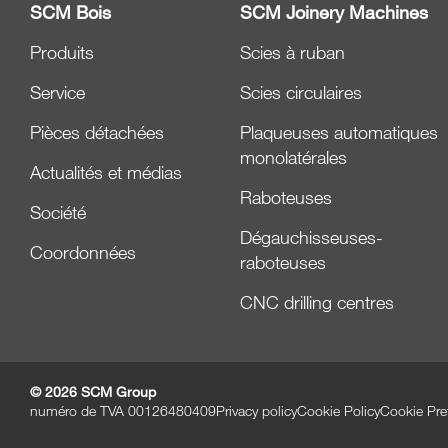
SCM Bois
SCM Joinery Machines
Produits
Scies à ruban
Service
Scies circulaires
Pièces détachées
Plaqueuses automatiques
monolatérales
Actualités et médias
Raboteuses
Société
Dégauchisseuses-
Coordonnées
raboteuses
CNC drilling centres
© 2026 SCM Group
numéro de TVA 00126480409
Privacy policy
Cookie Policy
Cookie Pre