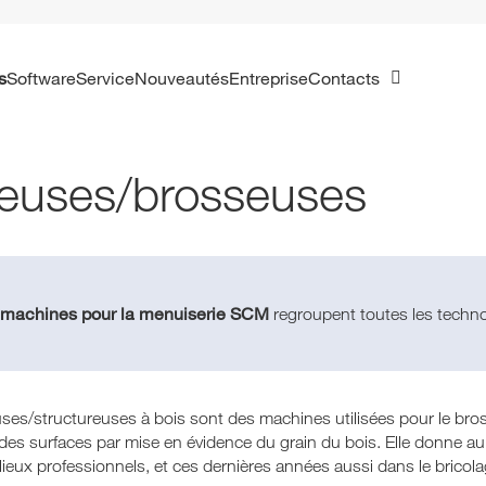
s
Software
Service
Nouveautés
Entreprise
Contacts
euses/brosseuses
machines pour la menuiserie SCM
s
regroupent toutes les technolog
es/structureuses à bois sont des machines utilisées pour le bross
des surfaces par mise en évidence du grain du bois. Elle donne au
ilieux professionnels, et ces dernières années aussi dans le bricola