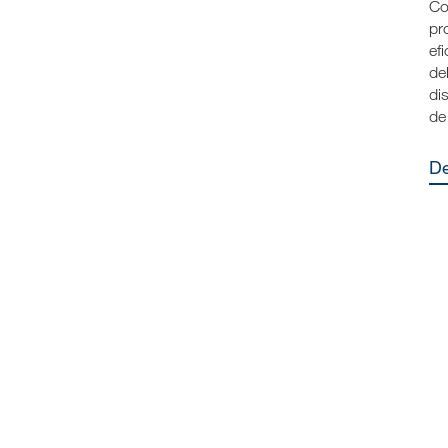
Co
pr
ef
de
di
de 