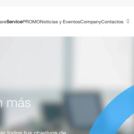
ware
Service
PROMO
Noticias y Eventos
Company
Contactos
n más
ar todos tus objetivos de