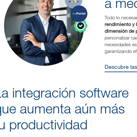
a me
Todo lo necesar
rendimiento y 
dimensión de p
personalizar ca
necesidades esp
garantizando ef
Descubre la
a integración software
que aumenta aún más
u productividad