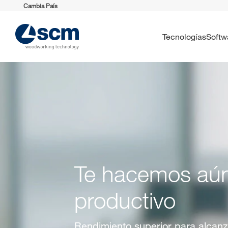
Cambia País
Tecnologías
Soft
Te hacemos aú
productivo
Rendimiento superior para alcanz