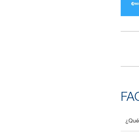
FA
¿Qué 