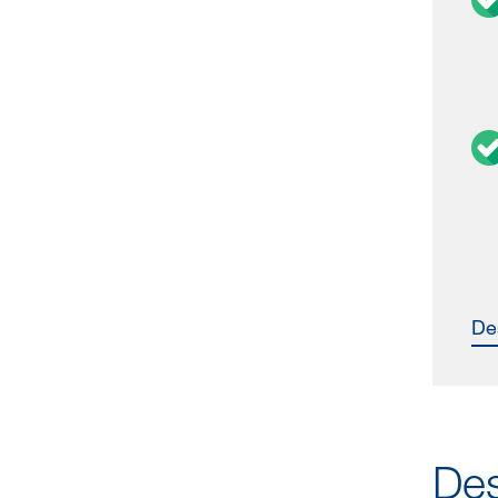
D
Des