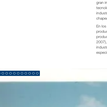
gran i
tecnol
indust
chape
En los
produc
produc
2007),
indust
especi