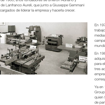
os de Lanfranco Aureli, que junto a Giuseppe Gemmani
cargados de liderar la empresa y hacerla crecer.
En 197
trabaj
mediad
campañ
mundi
En 198
adquis
para e
tres a
empres
corres
Ya en 
Group:
quien 
de pan