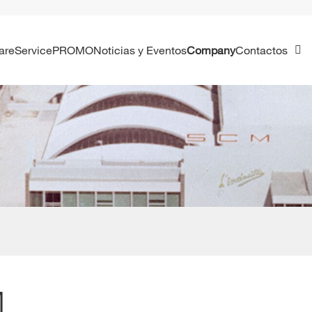
ware
Service
PROMO
Noticias y Eventos
Company
Contactos
M