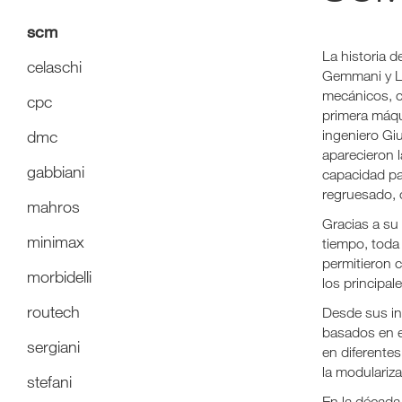
scm
La historia 
celaschi
Gemmani y La
mecánicos, c
cpc
primera máqu
dmc
ingeniero Gi
aparecieron l
gabbiani
capacidad par
regruesado, c
mahros
Gracias a su
minimax
tiempo, toda
permitieron 
morbidelli
los principa
routech
Desde sus in
basados en 
sergiani
en diferente
la modulariza
stefani
En la década