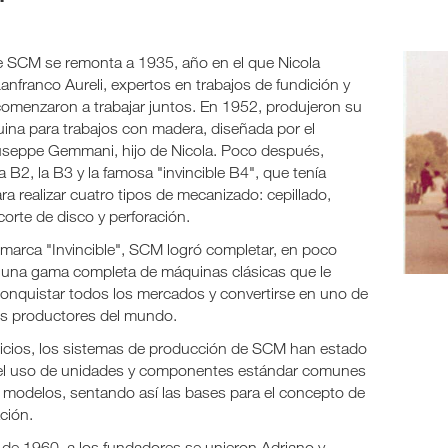
de SCM se remonta a 1935, año en el que Nicola
nfranco Aureli, expertos en trabajos de fundición y
omenzaron a trabajar juntos. En 1952, produjeron su
ina para trabajos con madera, diseñada por el
useppe Gemmani, hijo de Nicola. Poco después,
a B2, la B3 y la famosa "invincible B4", que tenía
a realizar cuatro tipos de mecanizado: cepillado,
orte de disco y perforación.
 marca "Invincible", SCM logró completar, en poco
 una gama completa de máquinas clásicas que le
conquistar todos los mercados y convertirse en uno de
les productores del mundo.
icios, los sistemas de producción de SCM han estado
el uso de unidades y componentes estándar comunes
s modelos, sentando así las bases para el concepto de
ción.
 de 1960, a los fundadores se unieron Adriano y