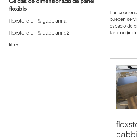
Celdas de dimensionado de panel
flexible
Las secciona
pueden servi
flexstore elr & gabbiani af
espacio de pr
flexstore elr & gabbiani g2
tamaño (inclu
lifter
flexst
gabbi