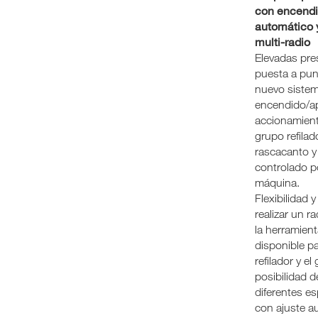
con encend
automático 
multi-radio
Elevadas pre
puesta a punt
nuevo sistem
encendido/a
accionamient
grupo refilad
rascacanto y
controlado po
máquina.
Flexibilidad 
realizar un r
la herramient
disponible pa
refilador y e
posibilidad d
diferentes e
con ajuste a