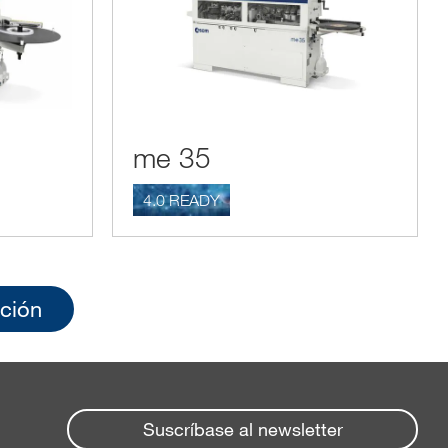
me 35
4.0 READY
ación
Suscríbase al newsletter