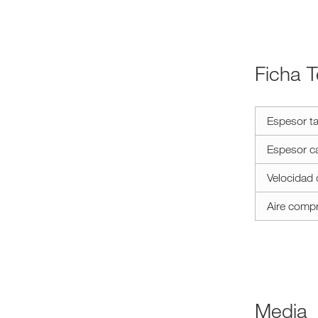
Ficha 
a11y.label.te
Espesor ta
k
100
Espesor c
evo
Velocidad
Aire comp
media