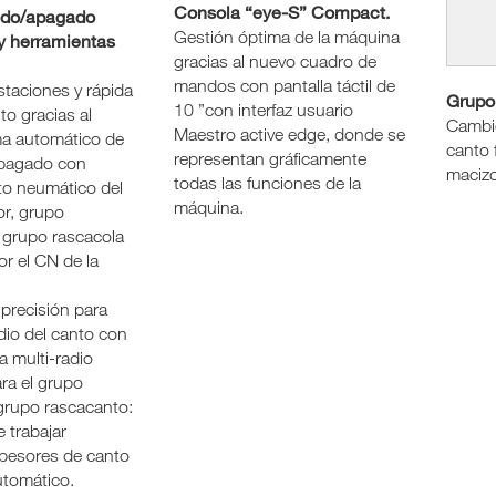
Consola “eye-S” Compact.
ido/apagado
Gestión óptima de la máquina
y herramientas
gracias al nuevo cuadro de
mandos con pantalla táctil de
staciones y rápida
Grupo 
10 ”con interfaz usuario
o gracias al
Cambio
Maestro active edge, donde se
a automático de
canto 
representan gráficamente
pagado con
macizo
todas las funciones de la
o neumático del
máquina.
or, grupo
 grupo rascacola
r el CN de la
y precisión para
adio del canto con
a multi-radio
ra el grupo
l grupo rascacanto:
e trabajar
spesores de canto
utomático.