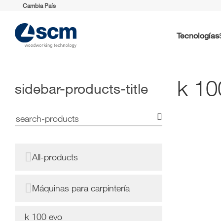
Cambia País
Tecnologías
k 10
sidebar-products-title
All-products
Máquinas para carpintería
k 100 evo