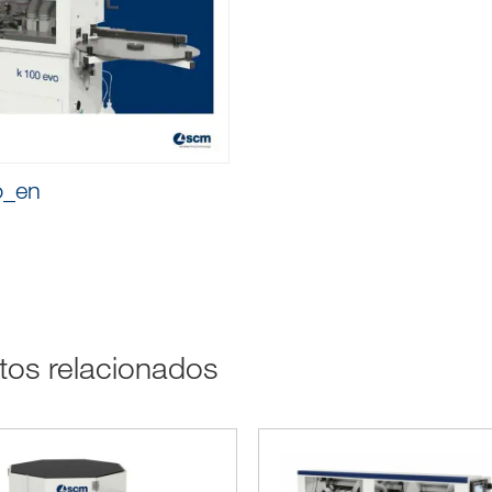
o_en
ctos relacionados