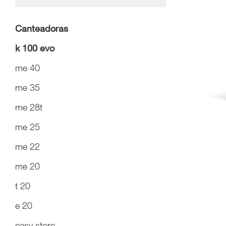
Canteadoras
k 100 evo
me 40
me 35
me 28t
me 25
me 22
me 20
t 20
e 20
easy store