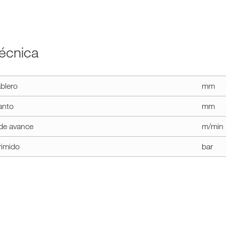
Técnica
chnical_data
blero
mm
anto
mm
 de avance
m/min
rimido
bar