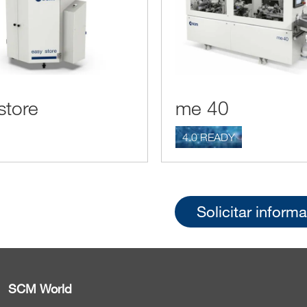
store
me 40
4.0 READY
Solicitar inform
SCM World