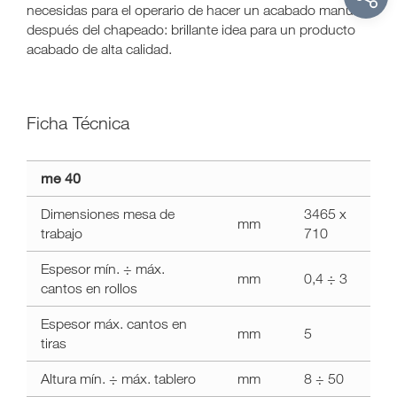
necesidas para el operario de hacer un acabado manual
después del chapeado: brillante idea para un producto
acabado de alta calidad.
Ficha Técnica
a11y.label.technical_data
me 40
me
40
Dimensiones mesa de
3465 x
mm
trabajo
710
Espesor mín. ÷ máx.
mm
0,4 ÷ 3
cantos en rollos
Espesor máx. cantos en
mm
5
tiras
Altura mín. ÷ máx. tablero
mm
8 ÷ 50