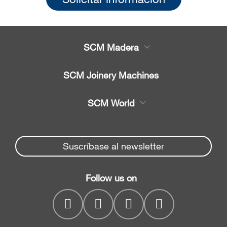
SCM Madera
Productos
SCM Joinery Machines
Servicio
Sierras de cinta
SCM World
Recambios
Sierras circulares
Partners Area
Noticias y Eventos
Canteadoras
Spare parts service
Suscríbase al newsletter
Empresa
Regruesadoras
SCM Group
Contactos
Cepilladoras
Follow us on
myPortal
regruesadoras
CNC drilling centres