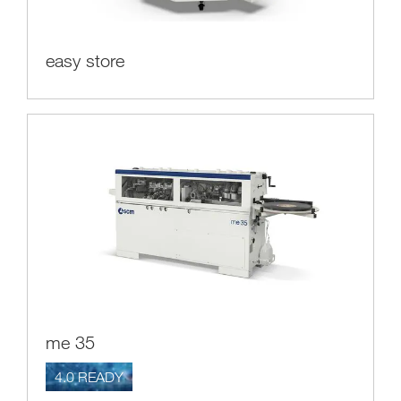
easy store
me 35
4.0 READY