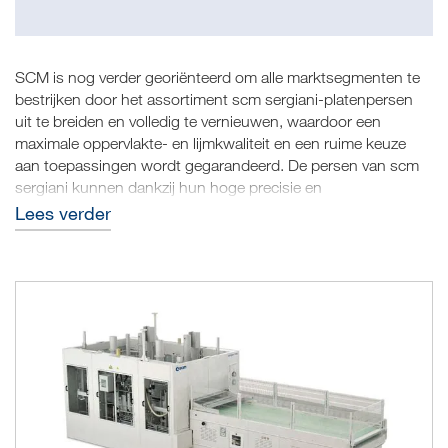
SCM is nog verder georiënteerd om alle marktsegmenten te
bestrijken door het assortiment scm sergiani-platenpersen
uit te breiden en volledig te vernieuwen, waardoor een
maximale oppervlakte- en lijmkwaliteit en een ruime keuze
aan toepassingen wordt gegarandeerd. De persen van scm
sergiani kunnen dankzij hun hoge precisie en
productveelzijdigheid voldoen aan de eisen van fabrikanten
Lees verder
die gelamineerde vlakke of gegoten panelen, deuren,
keukenkastdeuren, massief houten vloeren, kantenverlijmde
balken en meerlaagse panelen produceren.