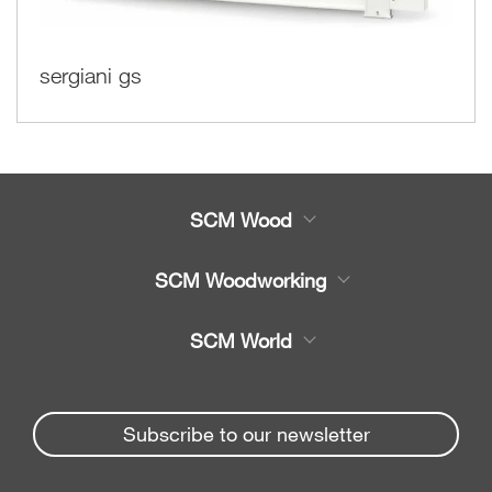
sergiani gs
SCM Wood
Product
SCM Woodworking
Service
CNC bewerkingscentra's
SCM World
Spare parts
Kantenaanlijmmachines
Partners Area
News & Media
Opdeelzaag
Spare parts service
Subscribe to our newsletter
Company
Boorcentra
SCM Group
Contacts