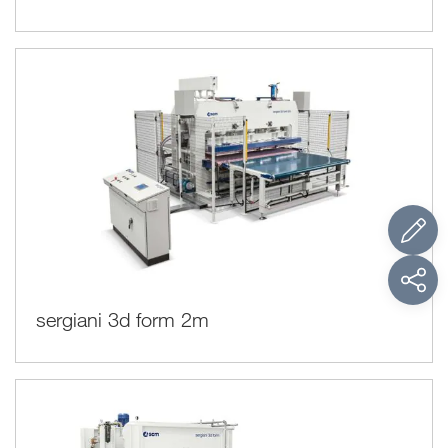
sergiani 3d form 2m