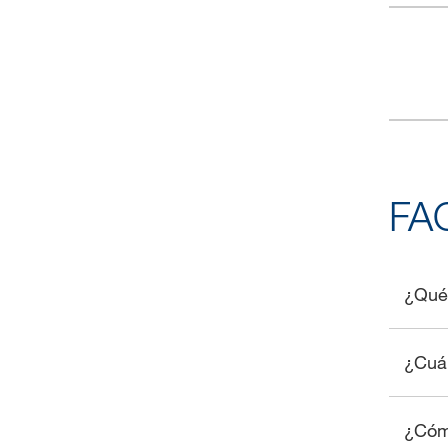
FA
¿Qué 
¿Cuán
¿Cómo