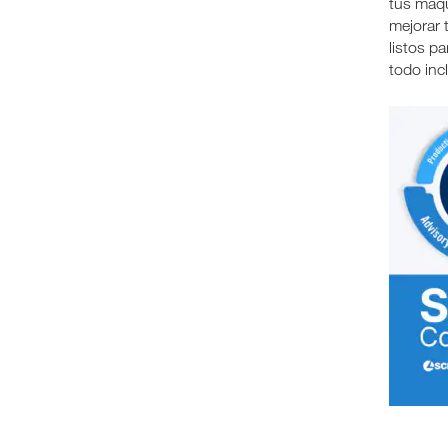
tus máqu
mejorar 
listos p
todo inc