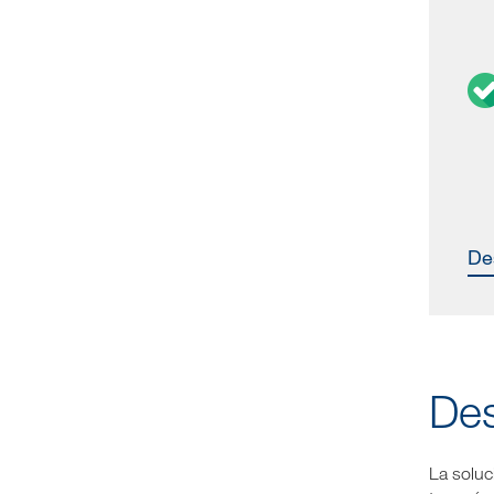
D
Des
La solu