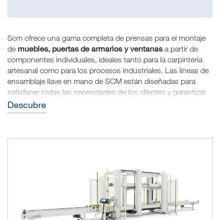
Scm ofrece una gama completa de prensas para el montaje
muebles, puertas de armarios y ventanas
de
a partir de
componentes individuales, ideales tanto para la carpintería
artesanal como para los procesos industriales. Las líneas de
ensamblaje llave en mano de SCM están diseñadas para
satisfacer todas las necesidades de los clientes y garantizar
la fiabilidad y la facilidad de uso al tiempo que maximizan la
Descubre
productividad. Dependiendo de las necesidades de
producción, es posible elegir el modelo más adecuado.