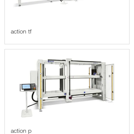
action tf
action p