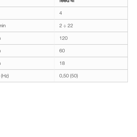
feed 4i
4
min
2 ÷ 22
m
120
m
60
m
18
(Hz)
0,50 (50)