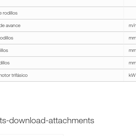
 rodillos
 de avance
m/
odillos
m
llos
m
illos
m
otor trifásico
kW 
cts-download-attachments