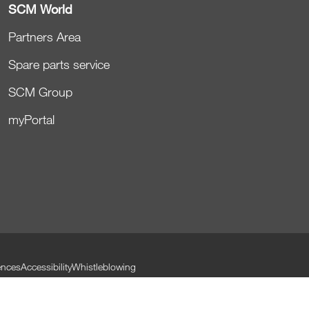
SCM World
Partners Area
Spare parts service
SCM Group
myPortal
ences
Accessibility
Whistleblowing
Aviso en el momento de la recogida