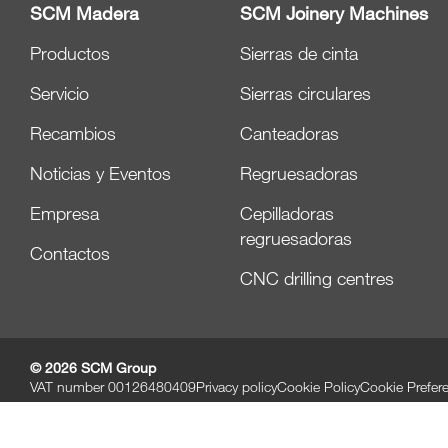
SCM Madera
SCM Joinery Machines
Productos
Sierras de cinta
Servicio
Sierras circulares
Recambios
Canteadoras
Noticias y Eventos
Regruesadoras
Empresa
Cepilladoras
regruesadoras
Contactos
CNC drilling centres
© 2026 SCM Group
VAT number 00126480409
Privacy policy
Cookie Policy
Cookie Prefer