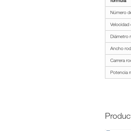
formula
formula
feed
Número de
4i
Velocidad
Diámetro r
Ancho rodi
Carrera rod
Potencia m
produ