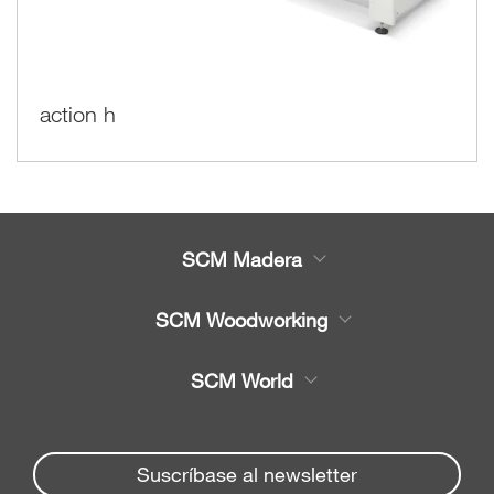
action h
SCM Madera
Productos
SCM Woodworking
Servicio
CNC - Centros de Trabajo
SCM World
Recambios
Chapeadora y Escuadra
Partners Area
Noticias y Eventos
chapeadoras
Spare parts service
Suscríbase al newsletter
Seccionadoras
Empresa