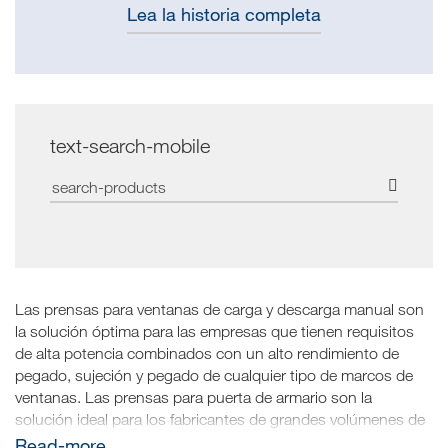
Lea la historia completa
text-search-mobile
Las prensas para ventanas de carga y descarga manual son
la solución óptima para las empresas que tienen requisitos
de alta potencia combinados con un alto rendimiento de
pegado, sujeción y pegado de cualquier tipo de marcos de
ventanas. Las prensas para puerta de armario son la
solución ideal para los fabricantes de grandes volúmenes de
puertas para el montaje automático continuo en lote 1. De
read-more