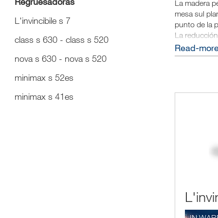
Regruesadoras
La madera pe
mesa sul plan
L'invincibile s 7
punto de la p
La reducción
class s 630 - class s 520
material, ha
read-mor
regruesadora 
nova s 630 - nova s 520
Es importante
minimax s 52es
deshilachen.
minimax s 41es
L'invi
IN.WAR