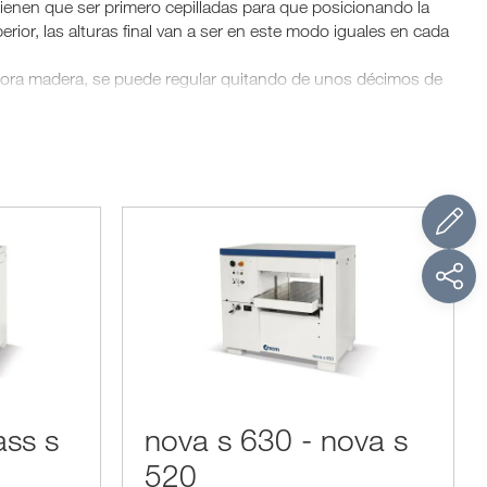
tienen que ser primero cepilladas para que posicionando la
or, las alturas final van a ser en este modo iguales en cada
dora madera, se puede regular quitando de unos décimos de
er convertidas a la misma medida, antes de regular la
sentido de las venas para evitar que las fibras se
ass s
nova s 630 - nova s
520