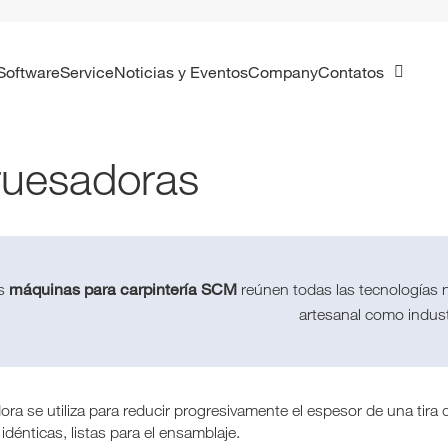
Software
Service
Noticias y Eventos
Company
Contatos
uesadoras
máquinas para carpintería SCM
s
reúnen todas las tecnologías ne
artesanal como indust
ora se utiliza para reducir progresivamente el espesor de una tir
dénticas, listas para el ensamblaje.