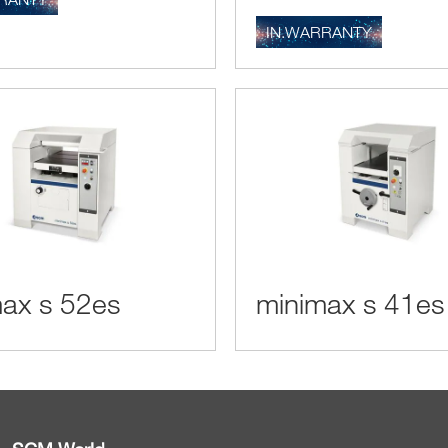
IN.WARRANTY
ax s 52es
minimax s 41es