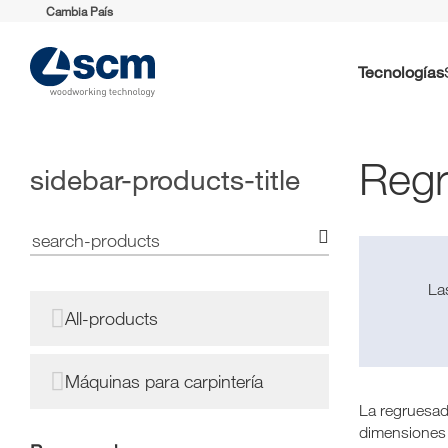
Cambia País
Tecnologías
Regr
sidebar-products-title
La
All-products
Máquinas para carpintería
La regruesad
dimensiones i