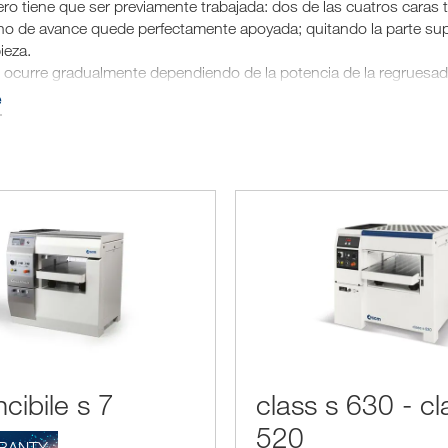
ro tiene que ser previamente trabajada: dos de las cuatros caras 
o de avance quede perfectamente apoyada; quitando la parte superi
ieza.
 ocurre gradualmente dependiendo de la potencia de la regruesa
sta a más mm. Obviamente si las piezas son numerosas tienen que s
e
a una medida inferior.
 recordarse cuando se usa la regruesadora inserir la madera en el 
ncibile s 7
class s 630 - cl
520
RANTY