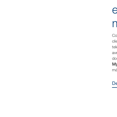
C
cl
te
av
do
My
má