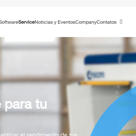
Software
Service
Noticias y Eventos
Company
Contatos
 para tu
antizar el rendimiento de tus