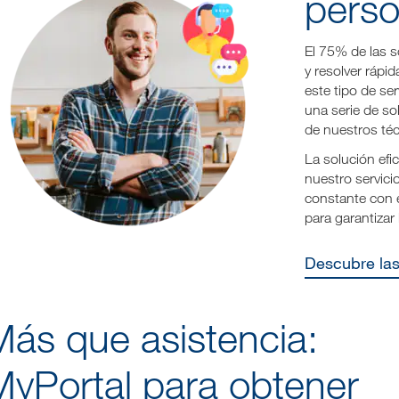
perso
El 75% de las s
y resolver rápi
este tipo de se
una serie de s
de nuestros téc
La solución efi
nuestro servic
constante con e
para garantizar 
Descubre l
Más que asistencia:
MyPortal para obtener