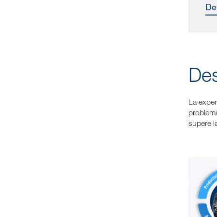
D
Des
La exper
problema
supere l