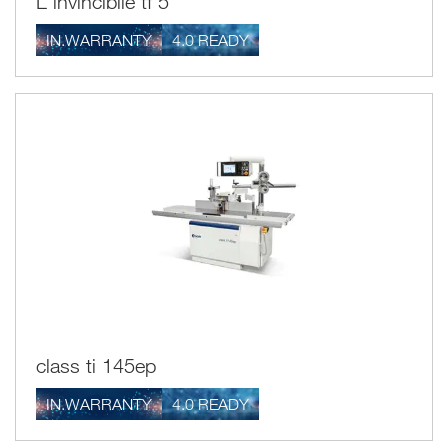
L'invincibile tf 5
IN.WARRANTY
4.0 READY
class ti 145ep
IN.WARRANTY
4.0 READY