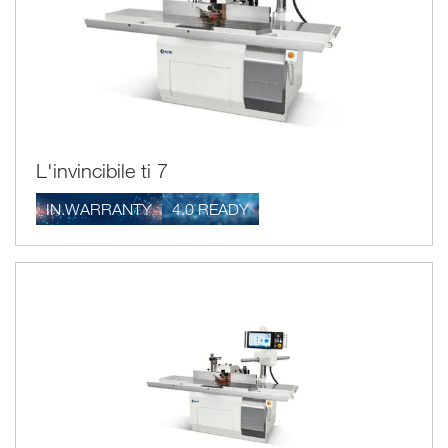
posicionadas lateralmente respecto al eje tupí, garantizan
una óptima limpieza de la máquina y la salubridad del entorno
de trabajo.
Además un detalle muy importante de las tupís Scm para
transmisión directa del
trabajar la madera es la
electromandril
, que elimina las operaciones de
L'invincibile ti 7
mantenimiento (que por el contrario, son propias de los
sistemas tradicionales con transmisión por correa).
IN.WARRANTY
4.0 READY