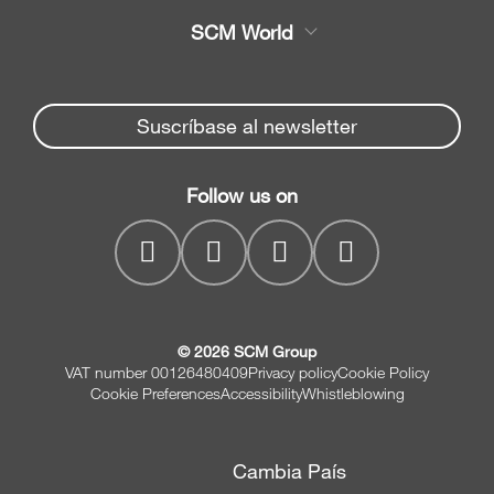
Sierras de cinta
SCM World
Recambios
Sierras circulares
Partners Area
Noticias y Eventos
Canteadoras
Spare parts service
Suscríbase al newsletter
Empresa
Regruesadoras
SCM Group
Contactos
Cepilladoras
Follow us on
myPortal
regruesadoras
CNC drilling centres
© 2026 SCM Group
VAT number 00126480409
Privacy policy
Cookie Policy
Cookie Preferences
Accessibility
Whistleblowing
Cambia País