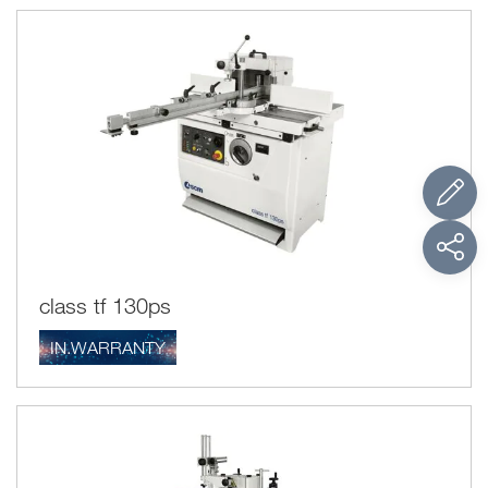
class tf 130ps
IN.WARRANTY