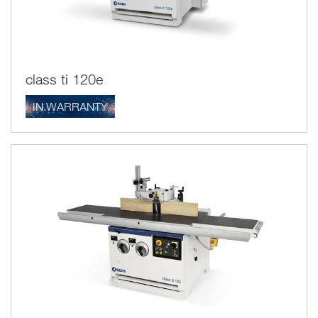
class ti 120e
IN.WARRANTY