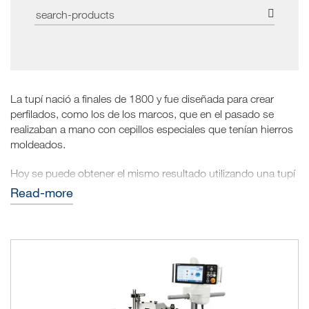
La tupí nació a finales de 1800 y fue diseñada para crear
perfilados, como los de los marcos, que en el pasado se
realizaban a mano con cepillos especiales que tenían hierros
moldeados.
Hoy se puede obtener el mismo resultado utilizando una tupí
para trabajar la madera y para hacer el trabajo necesario,
read-more
fresas
cuenta con unos utensilios llamados
que
sobresaliendo hacia fuera y girando velozmente, eliminan una
porción de madera de un elemento escuadrado, dándole el
perfil deseado.
Las tupís Scm son tanto eléctricas como manuales, con eje
inclinable o fijo, y además cuentan con un moderno sistema
de aspiración doble que gracias a las dos boquillas