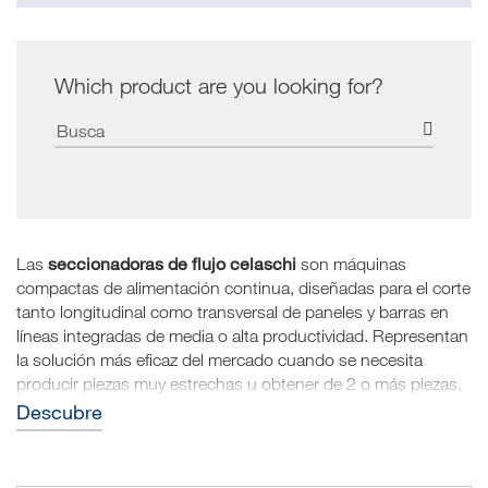
Which product are you looking for?
seccionadoras de flujo celaschi
Las
son máquinas
compactas de alimentación continua, diseñadas para el corte
tanto longitudinal como transversal de paneles y barras en
líneas integradas de media o alta productividad. Representan
la solución más eficaz del mercado cuando se necesita
producir piezas muy estrechas u obtener de 2 o más piezas,
incluso de diferentes medidas, a partir de un solo panel.
Descubre
Garantizan una alta productividad, simplifican la producción
en fábrica y aseguran una calidad de mecanizado perfecta.