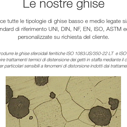
Le nostre ghise
 tutte le tipologie di ghise basso e medio legate sia 
tandard di riferimento UNI, DIN, NF, EN, ISO, ASTM 
personalizzate su richiesta del cliente.
o di produrre le ghise sferoidali ferritiche ISO 1083/JS/350-22 LT e 
rnire trattamenti termici di distensione dei getti in staffa mediante
er particolari sensibili a fenomeni di distorsione indotti dai trattamen