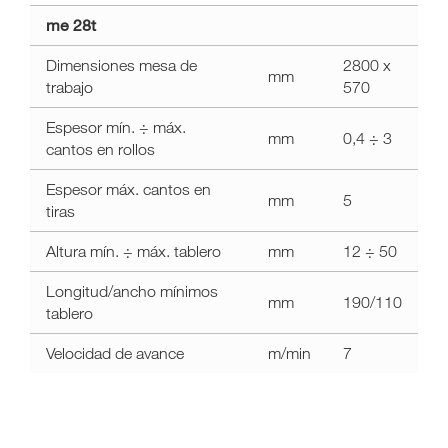
Datos
me 28t
técnicos
me
Dimensiones mesa de
2800 x
mm
28t
trabajo
570
Espesor mín. ÷ máx.
mm
0,4 ÷ 3
cantos en rollos
Espesor máx. cantos en
mm
5
tiras
Altura mín. ÷ máx. tablero
mm
12 ÷ 50
Longitud/ancho mínimos
mm
190/110
tablero
Velocidad de avance
m/min
7