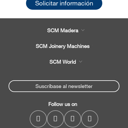
Solicitar información
SCM Madera
Productos
SCM Joinery Machines
Servicio
Sierras de cinta
SCM World
Recambios
Sierras circulares
Partners Area
Noticias y Eventos
Canteadoras
Spare parts service
Suscríbase al newsletter
Empresa
Regruesadoras
SCM Group
Contactos
Cepilladoras
Follow us on
myPortal
regruesadoras
CNC drilling centres