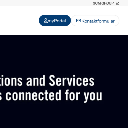
SCM GROUP
myPortal
Kontaktformular