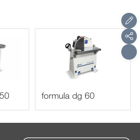
150
formula dg 60