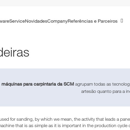
tware
Service
Novidades
Company
Referências e Parceiros
deiras
máquinas para carpintaria da SCM
s
agrupam todas as tecnologi
artesão quanto para a in
used for sanding, by which we mean, the activity that leads a pan
achine that is as simple as it is important in the production cycle