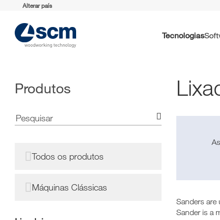
Alterar país
Tecnologias
Sof
Lixa
Produtos
A
Todos os produtos
Máquinas Clássicas
Sanders are 
Sander is a m