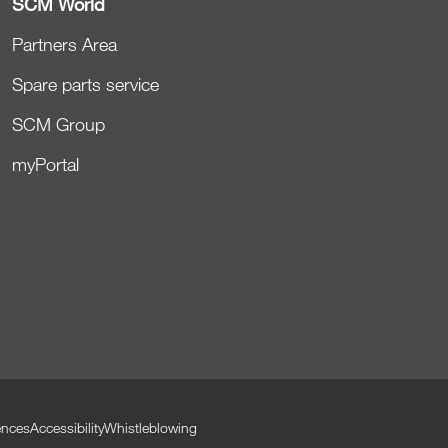
SCM World
Partners Area
Spare parts service
SCM Group
myPortal
-
ences
Accessibility
Whistleblowing