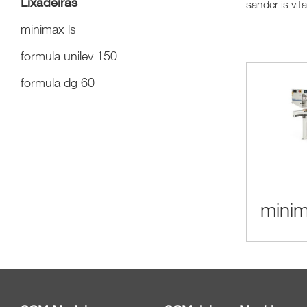
Lixadeiras
sander is vit
minimax ls
formula unilev 150
formula dg 60
minim