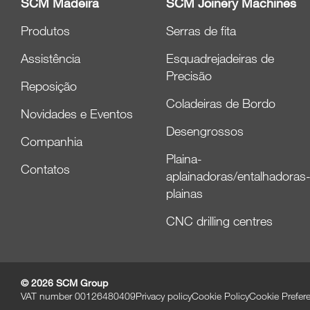
SCM Madeira
SCM Joinery Machines
Produtos
Serras de fita
Assistência
Esquadrejadeiras de
Precisão
Reposição
Coladeiras de Bordo
Novidades e Eventos
Desengrossos
Companhia
Plaina-
Contatos
aplainadoras/entalhadoras
plainas
CNC drilling centres
© 2026 SCM Group
VAT number 00126480409
Privacy policy
Cookie Policy
Cookie Prefer